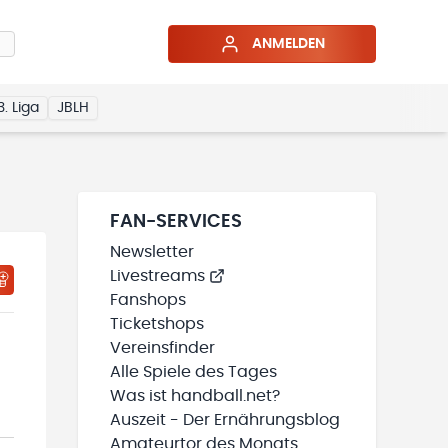
ANMELDEN
3. Liga
JBLH
FAN-SERVICES
Newsletter
Livestreams
HTIGUNGSSTATUS WIRD GELADEN
MEINE TEAMS“ HINZUFÜGEN
Fanshops
Ticketshops
Vereinsfinder
Alle Spiele des Tages
Was ist handball.net?
Auszeit - Der Ernährungsblog
Amateurtor des Monats