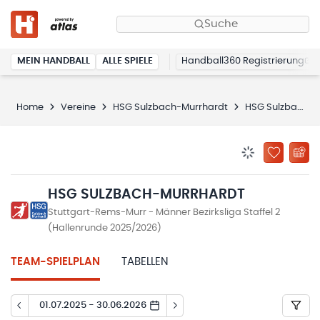
Suche
MEIN HANDBALL
ALLE SPIELE
Handball360 Registrierung
Home
Vereine
HSG Sulzbach-Murrhardt
HSG Sulzbach-Murrhardt
BENACHRICHTIG
ZU „MEINE
HSG SULZBACH-MURRHARDT
Stuttgart-Rems-Murr - Männer Bezirksliga Staffel 2
(Hallenrunde 2025/2026)
TEAM-SPIELPLAN
TABELLEN
01.07.2025 - 30.06.2026