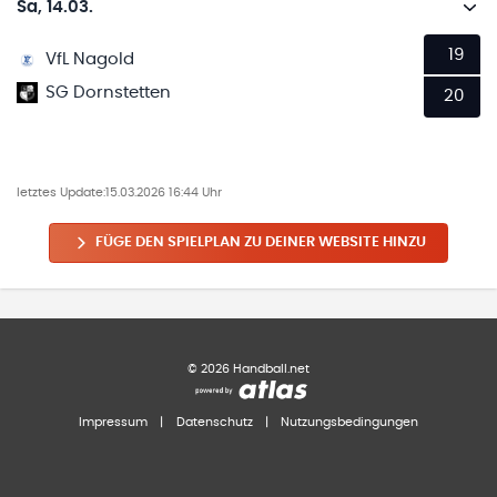
Sa, 14.03.
19
VfL Nagold
SG Dornstetten
20
letztes Update:
15.03.2026 16:44 Uhr
FÜGE DEN SPIELPLAN ZU DEINER WEBSITE HINZU
©
2026
Handball.net
Impressum
|
Datenschutz
|
Nutzungsbedingungen