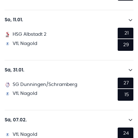
So, 11.01.
21
HSG Albstadt 2
VfL Nagold
29
Sa, 31.01.
27
SG Dunningen/Schramberg
VfL Nagold
15
Sa, 07.02.
24
VfL Nagold