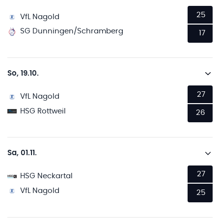
25
VfL Nagold
SG Dunningen/Schramberg
17
So, 19.10.
27
VfL Nagold
HSG Rottweil
26
Sa, 01.11.
27
HSG Neckartal
VfL Nagold
25