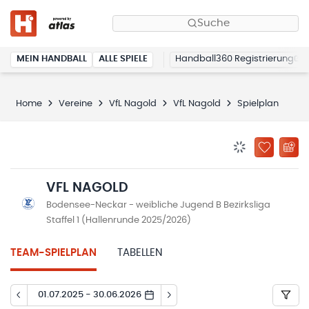
Suche
MEIN HANDBALL
ALLE SPIELE
Handball360 Registrierung
Home
Vereine
VfL Nagold
VfL Nagold
Spielplan
BENACHRICHTIG
ZU „MEINE
VFL NAGOLD
Bodensee-Neckar - weibliche Jugend B Bezirksliga
Staffel 1 (Hallenrunde 2025/2026)
TEAM-SPIELPLAN
TABELLEN
01.07.2025 - 30.06.2026