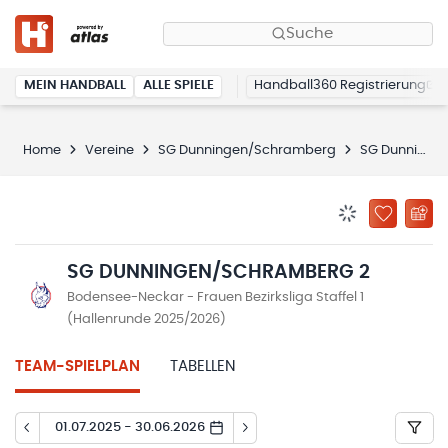
Suche
MEIN HANDBALL
ALLE SPIELE
Handball360 Registrierung
Home
Vereine
SG Dunningen/Schramberg
SG Dunningen/Schramberg 2
BENACHRICHTIG
ZU „MEINE
SG DUNNINGEN/SCHRAMBERG 2
Bodensee-Neckar - Frauen Bezirksliga Staffel 1
(Hallenrunde 2025/2026)
TEAM-SPIELPLAN
TABELLEN
01.07.2025 - 30.06.2026