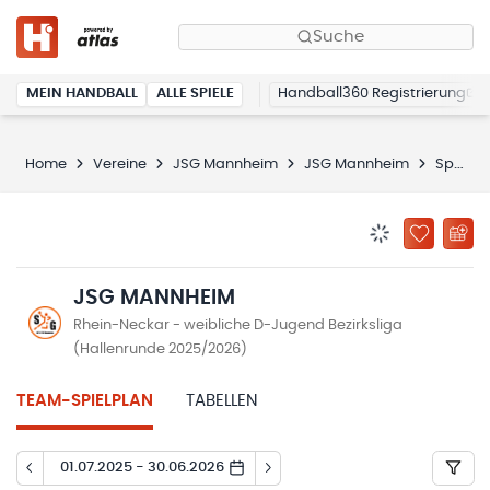
Suche
MEIN HANDBALL
ALLE SPIELE
Handball360 Registrierung
Home
Vereine
JSG Mannheim
JSG Mannheim
Spielplan
BENACHRICHTIG
ZU „MEINE
JSG MANNHEIM
Rhein-Neckar - weibliche D-Jugend Bezirksliga
(Hallenrunde 2025/2026)
TEAM-SPIELPLAN
TABELLEN
01.07.2025 - 30.06.2026