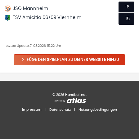
16
JSG Mannheim
TSV Amicitia 06/09 Viernheim
15
letztes Update:
21.03.2026 15:22 Uhr
FÜGE DEN SPIELPLAN ZU DEINER WEBSITE HINZU
©
2026
Handball.net
Impressum
|
Datenschutz
|
Nutzungsbedingungen