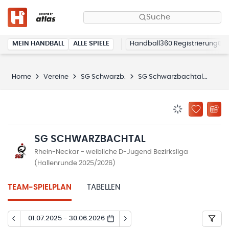
Suche
MEIN HANDBALL
ALLE SPIELE
Handball360 Registrierung
Home
Vereine
SG Schwarzb.
SG Schwarzbachtal
Spie
BENACHRICHTIG
ZU „MEINE
SG SCHWARZBACHTAL
Rhein-Neckar - weibliche D-Jugend Bezirksliga
(Hallenrunde 2025/2026)
TEAM-SPIELPLAN
TABELLEN
01.07.2025 - 30.06.2026