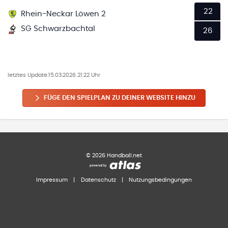
22
Rhein-Neckar Löwen 2
SG Schwarzbachtal
26
letztes Update:
15.03.2026 21:22 Uhr
FÜGE DEN SPIELPLAN ZU DEINER WEBSITE HINZU
©
2026
Handball.net
Impressum
|
Datenschutz
|
Nutzungsbedingungen