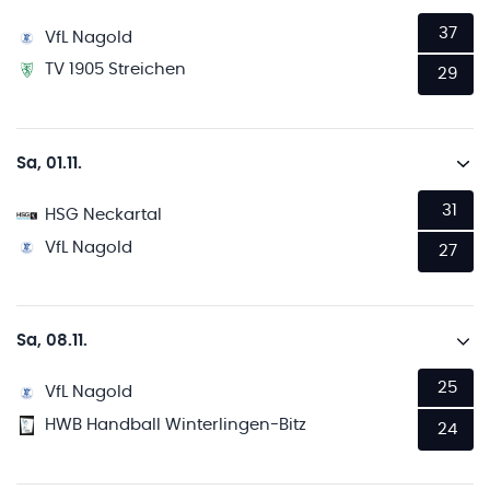
37
VfL Nagold
TV 1905 Streichen
29
Sa, 01.11.
31
HSG Neckartal
VfL Nagold
27
Sa, 08.11.
25
VfL Nagold
HWB Handball Winterlingen-Bitz
24