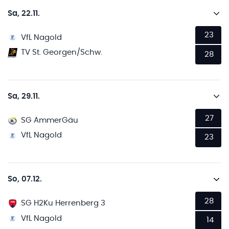
Sa, 22.11.
23
VfL Nagold
TV St. Georgen/Schw.
28
Sa, 29.11.
27
SG AmmerGäu
VfL Nagold
23
So, 07.12.
28
SG H2Ku Herrenberg 3
VfL Nagold
14