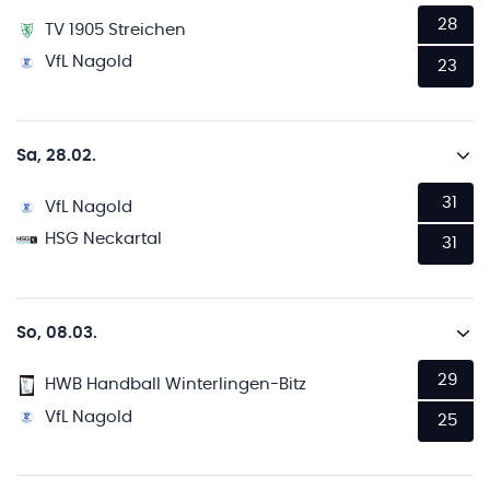
28
TV 1905 Streichen
VfL Nagold
23
Sa, 28.02.
31
VfL Nagold
HSG Neckartal
31
So, 08.03.
29
HWB Handball Winterlingen-Bitz
VfL Nagold
25