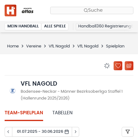
Suche
MEIN HANDBALL
ALLE SPIELE
Handball360 Registrierung
Home
Vereine
VfL Nagold
VfL Nagold
Spielplan
BENACHRICHTIG
ZU „MEINE
VFL NAGOLD
Bodensee-Neckar - Männer Bezirksoberliga Staffel 1
(Hallenrunde 2025/2026)
TEAM-SPIELPLAN
TABELLEN
01.07.2025 - 30.06.2026