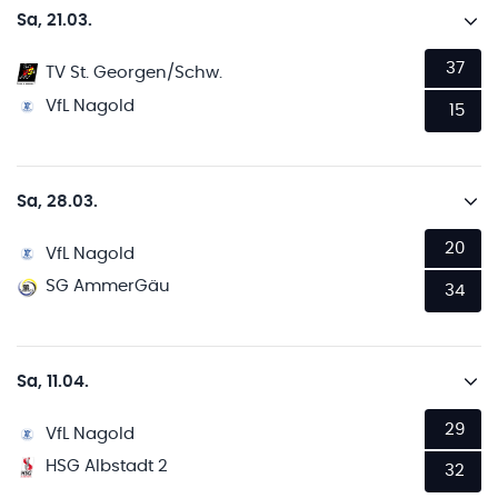
Sa, 21.03.
37
TV St. Georgen/Schw.
VfL Nagold
15
Sa, 28.03.
20
VfL Nagold
SG AmmerGäu
34
Sa, 11.04.
29
VfL Nagold
HSG Albstadt 2
32