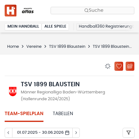
Suche
MEIN HANDBALL
ALLE SPIELE
Handball360 Registrierung
Home
Vereine
TSV 1899 Blaustein
TSV 1899 Blaustein
S
BENACHRICHTIG
ZU „MEINE
TSV 1899 BLAUSTEIN
Männer Regionalliga Baden-Württemberg
(Hallenrunde 2024/2025)
TEAM-SPIELPLAN
TABELLEN
01.07.2025 - 30.06.2026