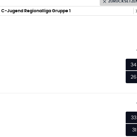
ZURÜCKSETZE
 C-Jugend Regionalliga Gruppe 1
34
26
33
31