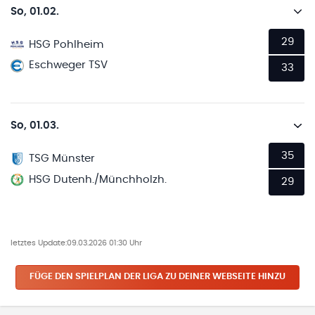
So, 01.02.
29
HSG Pohlheim
Eschweger TSV
33
So, 01.03.
35
TSG Münster
HSG Dutenh./Münchholzh.
29
letztes Update:
09.03.2026 01:30 Uhr
FÜGE DEN SPIELPLAN
DER LIGA
ZU DEINER WEBSEITE HINZU