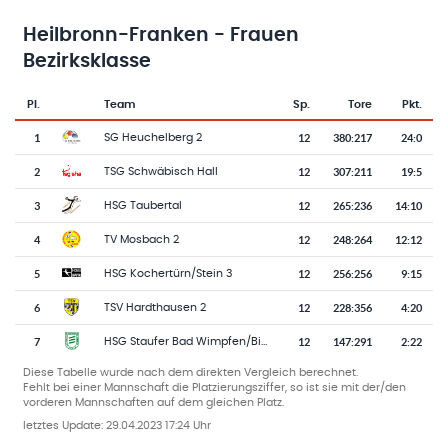
Heilbronn-Franken - Frauen
Bezirksklasse
Pl.
Team
Sp.
Tore
Pkt.
Team-Logo
Tabelle mit Vereinsplatzierungen, Spielen, Toren und Punkten
1
12
380
:
217
24:0
SG Heuchelberg 2
2
12
307
:
211
19:5
TSG Schwäbisch Hall
3
12
265
:
236
14:10
HSG Taubertal
4
12
248
:
264
12:12
TV Mosbach 2
5
12
256
:
256
9:15
HSG Kochertürn/Stein 3
6
12
228
:
356
4:20
TSV Hardthausen 2
7
12
147
:
291
2:22
HSG Staufer Bad Wimpfen/Biberach
Diese Tabelle wurde nach dem direkten Vergleich berechnet.
Fehlt bei einer Mannschaft die Platzierungsziffer, so ist sie mit der/den
vorderen Mannschaften auf dem gleichen Platz.
letztes Update:
29.04.2023 17:24 Uhr