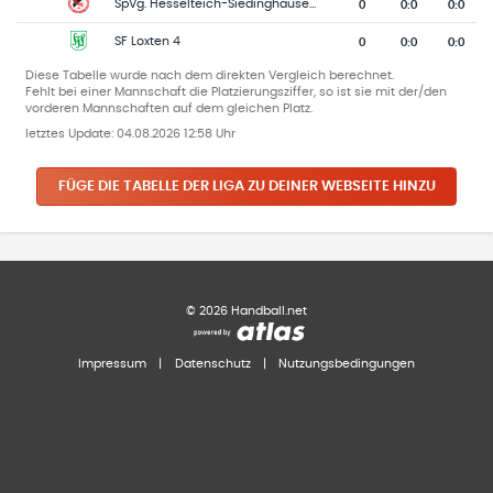
0
0
:
0
0:0
SpVg. Hesselteich-Siedinghausen 2
0
0
:
0
0:0
SF Loxten 4
Diese Tabelle wurde nach dem direkten Vergleich berechnet.
Fehlt bei einer Mannschaft die Platzierungsziffer, so ist sie mit der/den
vorderen Mannschaften auf dem gleichen Platz.
letztes Update:
04.08.2026 12:58 Uhr
FÜGE DIE TABELLE DER LIGA ZU DEINER WEBSEITE HINZU
©
2026
Handball.net
Impressum
|
Datenschutz
|
Nutzungsbedingungen