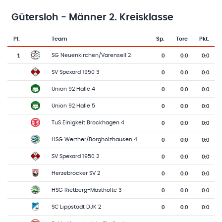
Gütersloh - Männer 2. Kreisklasse
Pl.
Team
Sp.
Tore
Pkt.
Team-Logo
Tabelle mit Vereinsplatzierungen, Spielen, Toren und Punkten
1
0
0
:
0
0:0
SG Neuenkirchen/Varensell 2
0
0
:
0
0:0
SV Spexard 1950 3
0
0
:
0
0:0
Union 92 Halle 4
0
0
:
0
0:0
Union 92 Halle 5
0
0
:
0
0:0
TuS Einigkeit Brockhagen 4
0
0
:
0
0:0
HSG Werther/Borgholzhausen 4
0
0
:
0
0:0
SV Spexard 1950 2
0
0
:
0
0:0
Herzebrocker SV 2
0
0
:
0
0:0
HSG Rietberg-Mastholte 3
0
0
:
0
0:0
SC Lippstadt DJK 2