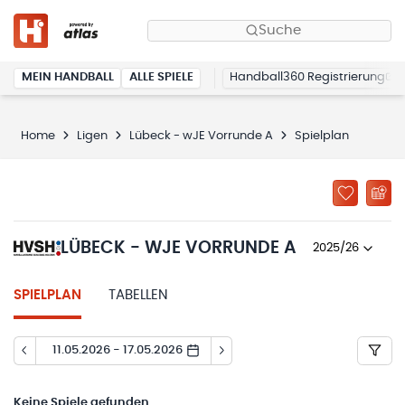
Suche
MEIN HANDBALL
ALLE SPIELE
Handball360 Registrierung
Home
Ligen
Lübeck - wJE Vorrunde A
Spielplan
LÜBECK - WJE VORRUNDE A
2025/26
SPIELPLAN
TABELLEN
11.05.2026 - 17.05.2026
Keine
Spiele gefunden