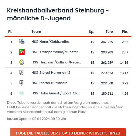
Kreishandballverband Steinburg -
männliche D-Jugend
Pl.
Team
Sp.
Tore
Pkt.
Team-Logo
Tabelle mit Vereinsplatzierungen, Spielen, Toren und Punkten
1
15
347
:
225
28:2
HSG Horst/Kiebitzreihe
2
15
293
:
203
23:7
HSG Kremperheide/Münsterdorf
3
15
262
:
259
14:16
HSG Herzhorn/Kollmar/Neuendorf
4
15
270
:
323
13:17
HSG Störtal Hummeln 2
5
15
229
:
360
8:22
HSG Störtal Hummeln
6
15
180
:
211
4:26
HSG Hohe Geest / Sport-Club Itzehoe
Diese Tabelle wurde nach dem direkten Vergleich berechnet.
Fehlt bei einer Mannschaft die Platzierungsziffer, so ist sie mit der/den
vorderen Mannschaften auf dem gleichen Platz.
letztes Update:
05.04.2024 09:50 Uhr
FÜGE DIE TABELLE DER LIGA ZU DEINER WEBSEITE HINZU