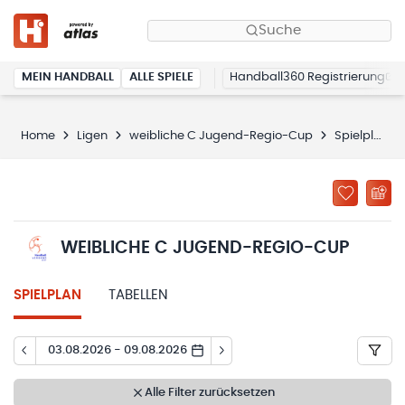
Suche
MEIN HANDBALL
ALLE SPIELE
Handball360 Registrierung
Home
Ligen
weibliche C Jugend-Regio-Cup
Spielplan
WEIBLICHE C JUGEND-REGIO-CUP
SPIELPLAN
TABELLEN
03.08.2026 - 09.08.2026
Alle Filter zurücksetzen