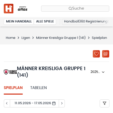
Suche
MEIN HANDBALL
ALLE SPIELE
Handball360 Registrierung
Home
Ligen
Männer Kreisliga Gruppe 1 (141)
Spielplan
MÄNNER KREISLIGA GRUPPE 1
2025/26
(141)
SPIELPLAN
TABELLEN
11.05.2026 - 17.05.2026