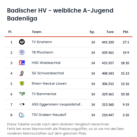
Badischer HV - weibliche A-Jugend
Badenliga
Pl.
Team
Sp.
Tore
Pkt.
Team-Logo
Tabelle mit Vereinsplatzierungen, Spielen, Toren und Punkten
1
14
441
:
320
27:1
TV Sinsheim
2
14
439
:
361
19:9
TB Pforzheim
3
14
415
:
357
18:10
HSG Walzbachtal
4
14
408
:
343
15:13
SG Schwarzbachtal
5
14
306
:
312
12:16
Rhein-Neckar Löwen
6
14
329
:
361
10:18
TV Bammental
7
14
313
:
360
9:19
ASG Eggenstein-Leopoldshafen
8
14
210
:
447
2:26
TSV Graben-Neudorf
Diese Tabelle wurde nach dem direkten Vergleich berechnet.
Fehlt bei einer Mannschaft die Platzierungsziffer, so ist sie mit der/den
vorderen Mannschaften auf dem gleichen Platz.