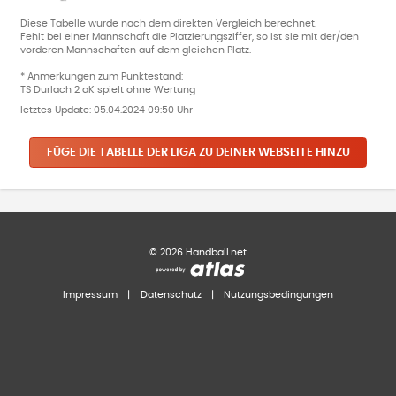
Diese Tabelle wurde nach dem direkten Vergleich berechnet.
Fehlt bei einer Mannschaft die Platzierungsziffer, so ist sie mit der/den
vorderen Mannschaften auf dem gleichen Platz.
* Anmerkungen zum Punktestand:
TS Durlach 2 aK spielt ohne Wertung
letztes Update:
05.04.2024 09:50 Uhr
FÜGE DIE TABELLE DER LIGA ZU DEINER WEBSEITE HINZU
©
2026
Handball.net
Impressum
|
Datenschutz
|
Nutzungsbedingungen