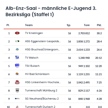
Alb-Enz-Saal - männliche E-Jugend 3.
Bezirksliga (Staffel 1)
Pl.
Team
Sp.
Tore
Pkt.
Team-Logo
Tabelle mit Vereinsplatzierungen, Spielen, Toren und Punkten
1
16
2.703
:
812
30:2
TV Knielingen
2
16
1.858
:
1.272
28:4
ASG Eggenstein-Leopoldshafen 2
3
16
2.614
:
1.233
26:6
HSG Bruchsal/Untergrombach
4
16
1.240
:
940
20:12
TV Malsch
5
16
949
:
1.102
12:20
TSV Bulach
6
16
1.119
:
1.255
11:21
HV Bad Schönborn
7
16
1.042
:
2.495
7:25
HSG Linkenheim-Hochstetten-Liedolsheim
8
16
829
:
2.117
6:26
Turnerschaft Mühlburg 2
9
16
840
:
1.968
4:28
SG Neuthard/Büchenau 2
10
0
0
:
0
0:0
Turnerschaft Durlach 2