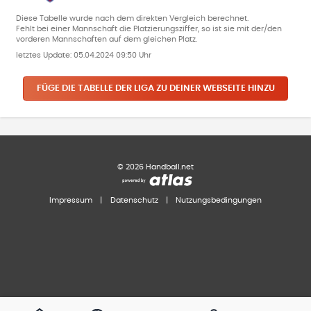
Diese Tabelle wurde nach dem direkten Vergleich berechnet.
Fehlt bei einer Mannschaft die Platzierungsziffer, so ist sie mit der/den
vorderen Mannschaften auf dem gleichen Platz.
letztes Update:
05.04.2024 09:50 Uhr
FÜGE DIE TABELLE DER LIGA ZU DEINER WEBSEITE HINZU
©
2026
Handball.net
Impressum
|
Datenschutz
|
Nutzungsbedingungen