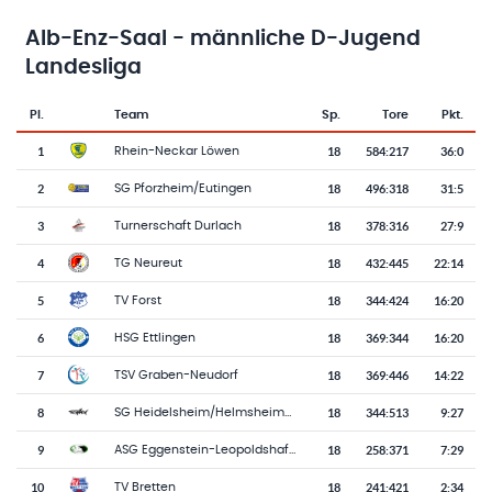
Alb-Enz-Saal - männliche D-Jugend
Landesliga
Pl.
Team
Sp.
Tore
Pkt.
Team-Logo
Tabelle mit Vereinsplatzierungen, Spielen, Toren und Punkten
1
18
584
:
217
36:0
Rhein-Neckar Löwen
2
18
496
:
318
31:5
SG Pforzheim/Eutingen
3
18
378
:
316
27:9
Turnerschaft Durlach
4
18
432
:
445
22:14
TG Neureut
5
18
344
:
424
16:20
TV Forst
6
18
369
:
344
16:20
HSG Ettlingen
7
18
369
:
446
14:22
TSV Graben-Neudorf
8
18
344
:
513
9:27
SG Heidelsheim/Helmsheim/Gondelsheim
9
18
258
:
371
7:29
ASG Eggenstein-Leopoldshafen
10
18
241
:
421
2:34
TV Bretten