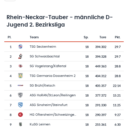
Rhein-Neckar-Tauber - männliche D-
Jugend 2. Bezirksliga
Pl.
Team
Sp.
Tore
Pkt.
Team-Logo
Tabelle mit Vereinsplatzierungen, Spielen, Toren und Punkten
1
18
394
:
302
29:7
TSG Seckenheim
2
18
394
:
328
29:7
SG Schwarzbachtal
3
18
449
:
363
28:8
SG Vogelstang/Käfertal
4
18
404
:
312
28:8
TSG Germania Dossenheim 2
5
18
405
:
357
22:14
SG Brühl/Ketsch
6
18
377
:
372
15:21
ASG HoRAN/St.Leon/Reilingen
7
18
291
:
330
11:25
ASG Sinsheim/Steinsfurt
8
18
290
:
397
9:27
HG Oftersheim/Schwetzingen 2
9
18
255
:
361
6:30
KuSG Leimen