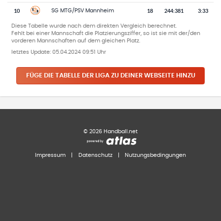
10
18
244
:
381
3:33
SG MTG/PSV Mannheim
Diese Tabelle wurde nach dem direkten Vergleich berechnet.
Fehlt bei einer Mannschaft die Platzierungsziffer, so ist sie mit der/den
vorderen Mannschaften auf dem gleichen Platz.
letztes Update:
05.04.2024 09:51 Uhr
FÜGE DIE TABELLE DER LIGA ZU DEINER WEBSEITE HINZU
©
2026
Handball.net
Impressum
|
Datenschutz
|
Nutzungsbedingungen