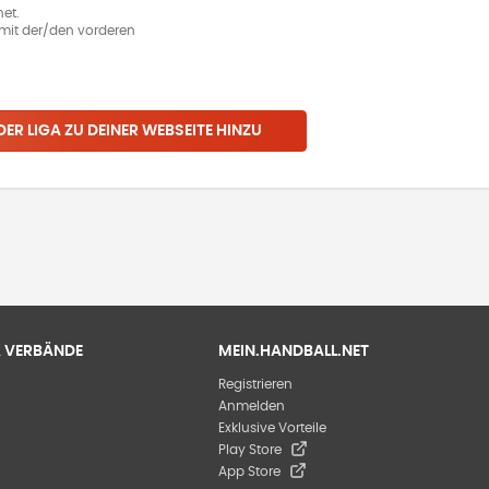
et.
ie mit der/den vorderen
 DER LIGA ZU DEINER WEBSEITE HINZU
 & VERBÄNDE
MEIN.HANDBALL.NET
Registrieren
Anmelden
Exklusive Vorteile
Play Store
App Store