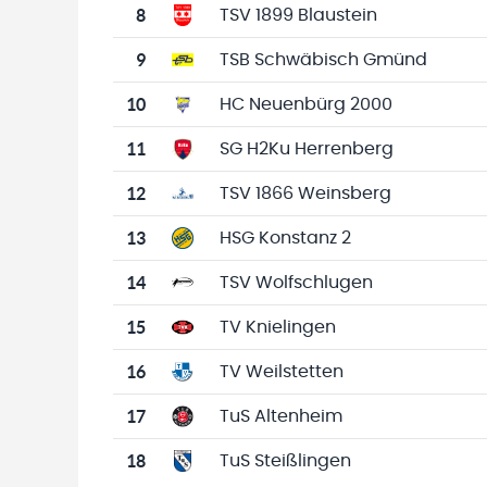
8
TSV 1899 Blaustein
9
TSB Schwäbisch Gmünd
10
HC Neuenbürg 2000
11
SG H2Ku Herrenberg
12
TSV 1866 Weinsberg
13
HSG Konstanz 2
14
TSV Wolfschlugen
15
TV Knielingen
16
TV Weilstetten
17
TuS Altenheim
18
TuS Steißlingen