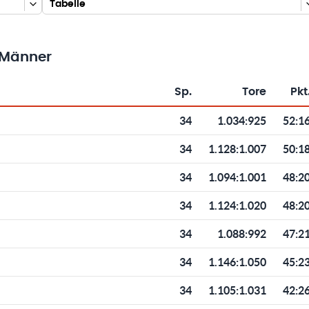
Tabelle
 Männer
Sp.
Tore
Pkt
Toren und Punkten
34
1.034
:
925
52:1
34
1.128
:
1.007
50:1
34
1.094
:
1.001
48:2
34
1.124
:
1.020
48:2
34
1.088
:
992
47:2
34
1.146
:
1.050
45:2
34
1.105
:
1.031
42:2