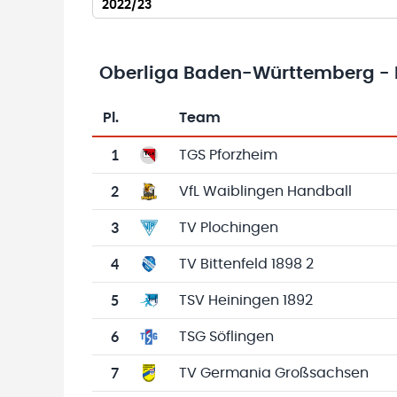
2022/23
Oberliga Baden-Württemberg -
Pl.
Team
Team-Logo
Tabelle mit Vereinsplatzierungen, Spielen, 
1
TGS Pforzheim
2
VfL Waiblingen Handball
3
TV Plochingen
4
TV Bittenfeld 1898 2
5
TSV Heiningen 1892
6
TSG Söflingen
7
TV Germania Großsachsen