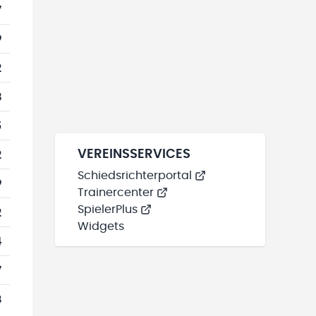
7
9
2
3
5
2
VEREINSSERVICES
Schiedsrichterportal
9
Trainercenter
SpielerPlus
2
Widgets
4
7
8