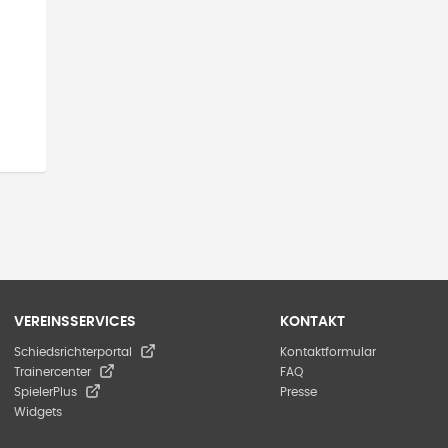
VEREINSSERVICES
KONTAKT
Schiedsrichterportal
Kontaktformular
Trainercenter
FAQ
SpielerPlus
Presse
Widgets