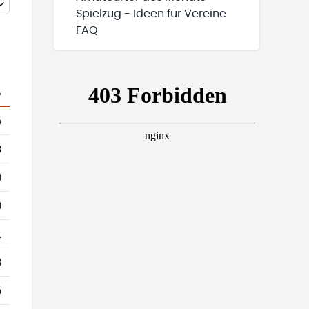
Spielzug - Ideen für Vereine
FAQ
.
6
8
0
0
1
3
6