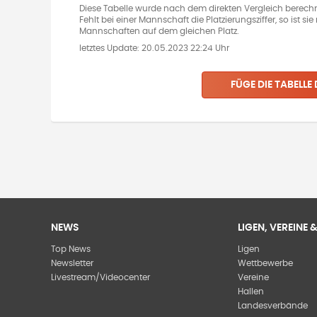
Diese Tabelle wurde nach dem direkten Vergleich berechn
Fehlt bei einer Mannschaft die Platzierungsziffer, so ist s
Mannschaften auf dem gleichen Platz.
letztes Update:
20.05.2023 22:24 Uhr
FÜGE DIE TABELLE
NEWS
LIGEN, VEREINE
Top News
Ligen
Newsletter
Wettbewerbe
Livestream/Videocenter
Vereine
Hallen
Landesverbände