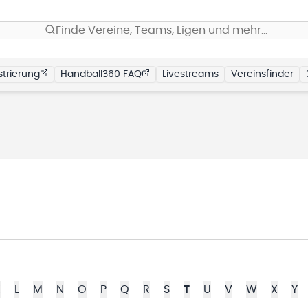
Finde Vereine, Teams, Ligen und mehr…
trierung
Handball360 FAQ
Livestreams
Vereinsfinder
K
L
M
N
O
P
Q
R
S
T
U
V
W
X
Y