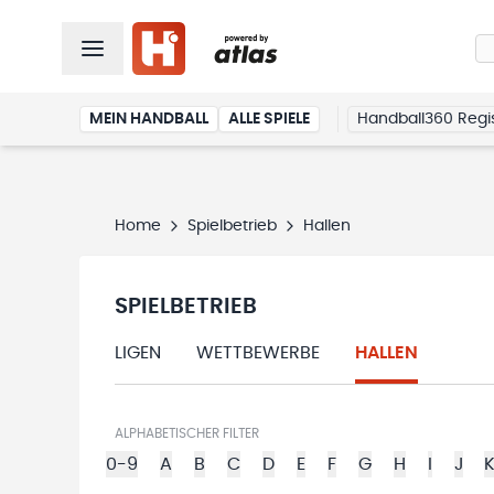
MEIN HANDBALL
ALLE SPIELE
Handball360 Regis
Home
Spielbetrieb
Hallen
SPIELBETRIEB
LIGEN
WETTBEWERBE
HALLEN
ALPHABETISCHER FILTER
0-9
A
B
C
D
E
F
G
H
I
J