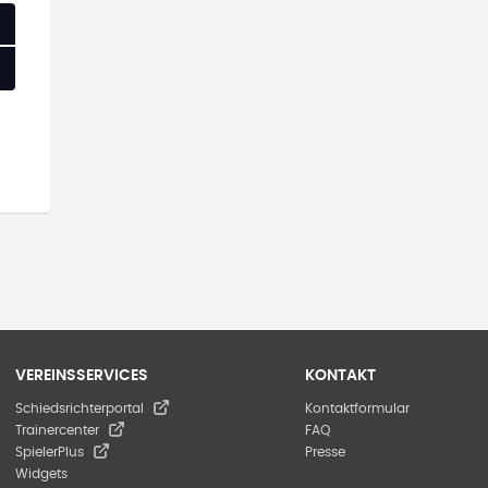
VEREINSSERVICES
KONTAKT
Schiedsrichterportal
Kontaktformular
Trainercenter
FAQ
SpielerPlus
Presse
Widgets