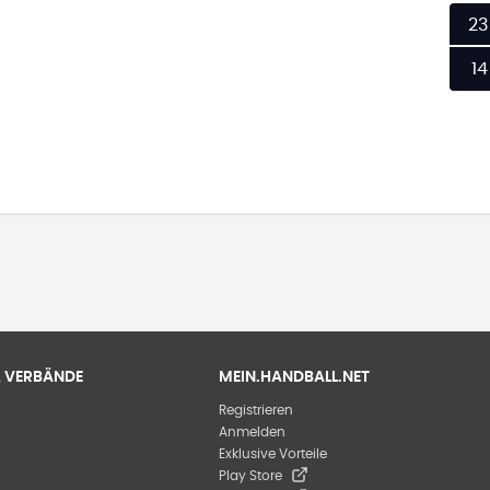
23
14
 & VERBÄNDE
MEIN.HANDBALL.NET
Registrieren
Anmelden
Exklusive Vorteile
Play Store