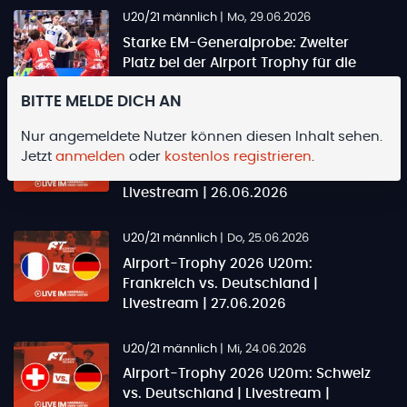
U20/21 männlich
|
Mo, 29.06.2026
Starke EM-Generalprobe: Zweiter
Platz bei der Airport Trophy für die
DHB-U20
BITTE MELDE DICH AN
U20/21 männlich
|
Do, 25.06.2026
Nur angemeldete Nutzer können diesen Inhalt sehen.
Airport-Trophy 2026 U20m:
Jetzt
anmelden
oder
kostenlos registrieren
.
Deutschland vs. Spanien |
Livestream | 26.06.2026
U20/21 männlich
|
Do, 25.06.2026
Airport-Trophy 2026 U20m:
Frankreich vs. Deutschland |
Livestream | 27.06.2026
U20/21 männlich
|
Mi, 24.06.2026
Airport-Trophy 2026 U20m: Schweiz
vs. Deutschland | Livestream |