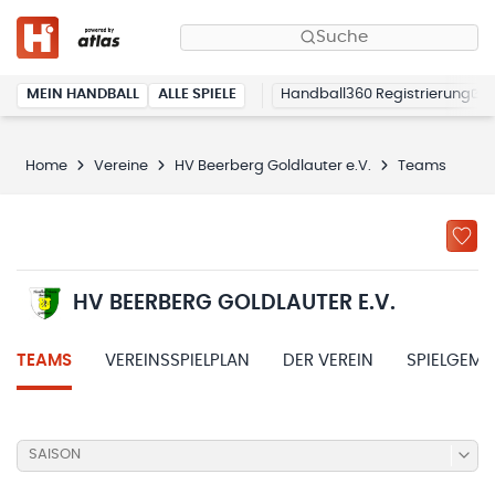
Suche
MEIN HANDBALL
ALLE SPIELE
Handball360 Registrierung
Home
Vereine
HV Beerberg Goldlauter e.V.
Teams
HV BEERBERG GOLDLAUTER E.V.
TEAMS
VEREINSSPIELPLAN
DER VEREIN
SPIELGEME
SAISON