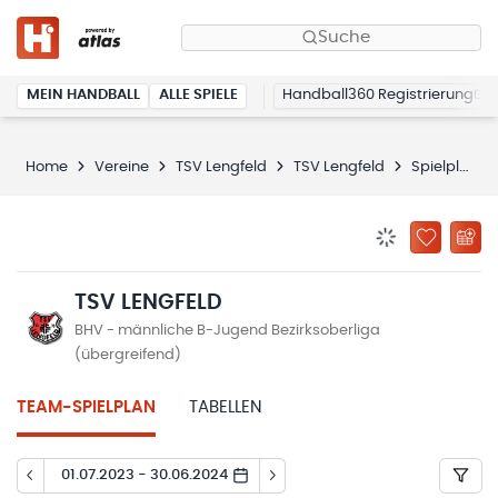
Suche
MEIN HANDBALL
ALLE SPIELE
Handball360 Registrierung
Home
Vereine
TSV Lengfeld
TSV Lengfeld
Spielplan
BENACHRICHTIG
ZU „MEINE
TSV LENGFELD
BHV - männliche B-Jugend Bezirksoberliga
(übergreifend)
TEAM-SPIELPLAN
TABELLEN
01.07.2023 - 30.06.2024