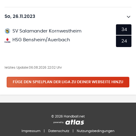
So, 26.11.2023
34
SV Salamander Kornwestheim
HSG Bensheim/Auerbach
24
letztes Update:
06.08.2026 22:02 Uhr
FÜGE DEN SPIELPLAN
DER LIGA
ZU DEINER WEBSEITE HINZU
©
2026
Handball.net
Impressum
|
Datenschutz
|
Nutzungsbedingungen