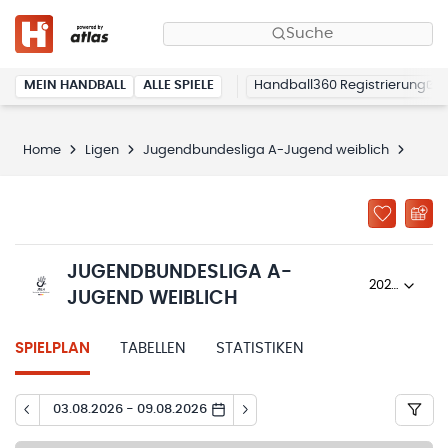
Suche
MEIN HANDBALL
ALLE SPIELE
Handball360 Registrierung
Home
Ligen
Jugendbundesliga A-Jugend weiblich
2023
JUGENDBUNDESLIGA A-
2023/24
JUGEND WEIBLICH
SPIELPLAN
TABELLEN
STATISTIKEN
03.08.2026 - 09.08.2026