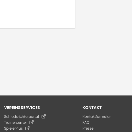
VEREINSSERVICES
KONTAKT
Schiedsrichterportal
Kontaktformular
Trainercenter
FAQ
SpielerPlus
Presse