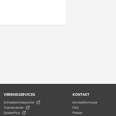
VEREINSSERVICES
KONTAKT
Schiedsrichterportal
Kontaktformular
Trainercenter
FAQ
SpielerPlus
Presse