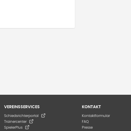
VEREINSSERVICES
KONTAKT
Schiedsrichterportal
Kontaktformular
Trainercenter
FAQ
SpielerPlus
Presse