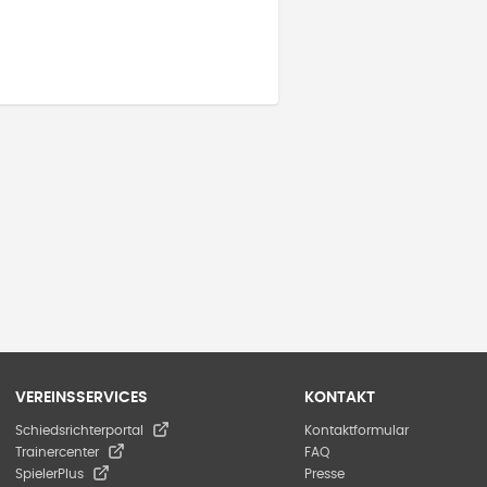
VEREINSSERVICES
KONTAKT
Schiedsrichterportal
Kontaktformular
Trainercenter
FAQ
SpielerPlus
Presse