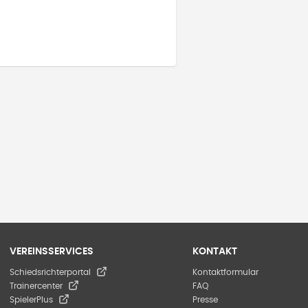
VEREINSSERVICES
KONTAKT
Schiedsrichterportal
Kontaktformular
Trainercenter
FAQ
SpielerPlus
Presse