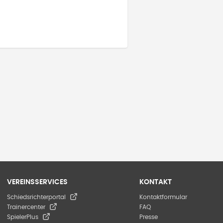
VEREINSSERVICES
KONTAKT
Schiedsrichterportal
Kontaktformular
Trainercenter
FAQ
SpielerPlus
Presse