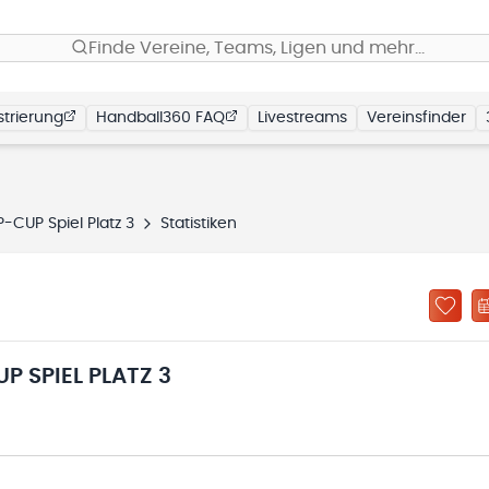
Finde Vereine, Teams, Ligen und mehr…
trierung
Handball360 FAQ
Livestreams
Vereinsfinder
CUP Spiel Platz 3
Statistiken
 SPIEL PLATZ 3