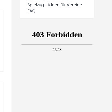
Spielzug - Ideen für Vereine
FAQ