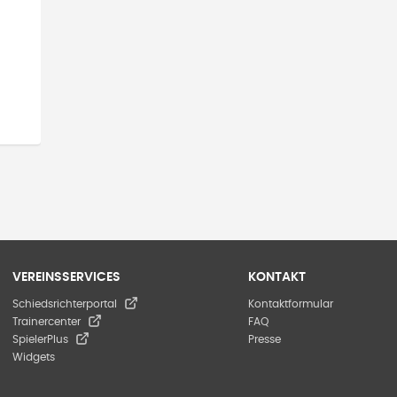
VEREINSSERVICES
KONTAKT
Schiedsrichterportal
Kontaktformular
Trainercenter
FAQ
SpielerPlus
Presse
Widgets