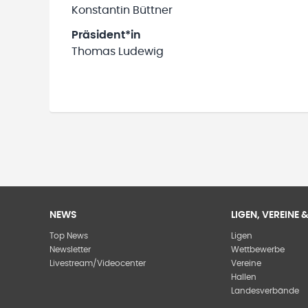
Konstantin Büttner
Präsident*in
Thomas Ludewig
NEWS
LIGEN, VEREINE
Top News
Ligen
Newsletter
Wettbewerbe
Livestream/Videocenter
Vereine
Hallen
Landesverbände