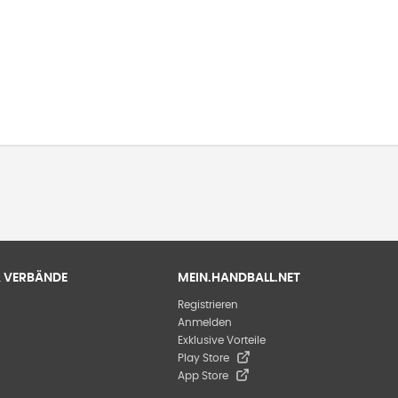
 & VERBÄNDE
MEIN.HANDBALL.NET
Registrieren
Anmelden
Exklusive Vorteile
Play Store
App Store