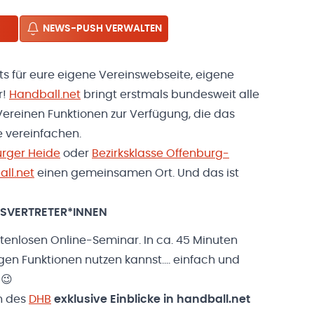
NEWS-PUSH VERWALTEN
ts für eure eigene Vereinswebseite, eigene
r!
Handball.net
bringt erstmals bundesweit alle
ereinen Funktionen zur Verfügung, die das
e vereinfachen.
urger Heide
oder
Bezirksklasse Offenburg-
ll.net
einen gemeinsamen Ort. Und das ist
NSVERTRETER*INNEN
ostenlosen Online-Seminar. In ca. 45 Minuten
tigen Funktionen nutzen kannst…. einfach und
 😉
n des
DHB
exklusive Einblicke in handball.net