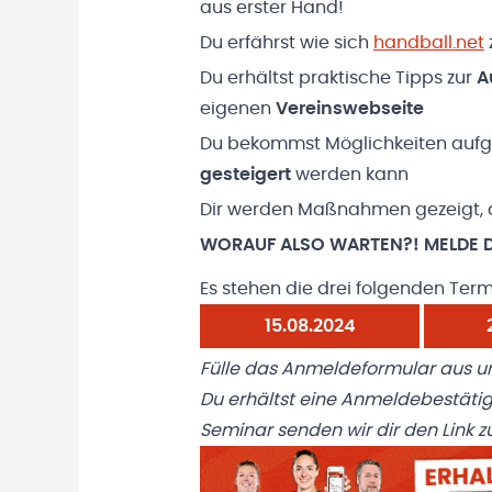
aus erster Hand!
Du erfährst wie sich
handball.net
Du erhältst praktische Tipps zur
A
eigenen
Vereinswebseite
Du bekommst Möglichkeiten aufge
gesteigert
werden kann
Dir werden Maßnahmen gezeigt, d
WORAUF ALSO WARTEN?! MELDE D
Es stehen die drei folgenden Term
15.08.2024
Fülle das Anmeldeformular aus un
Du erhältst eine Anmeldebestäti
Seminar senden wir dir den Link z