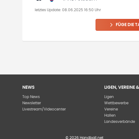
letztes Update:
08.06.2025 16:50 Uhr
FÜGE DIE T
NEWS
LIGEN, VEREINE
Top News
Ligen
Newsletter
Wettbewerbe
Livestream/Videocenter
Vereine
Hallen
Landesverbände
©
2026
Handball.net