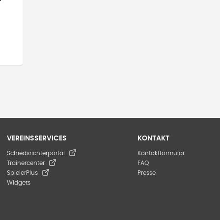
VEREINSSERVICES
KONTAKT
Schiedsrichterportal
Kontaktformular
Trainercenter
FAQ
SpielerPlus
Presse
Widgets