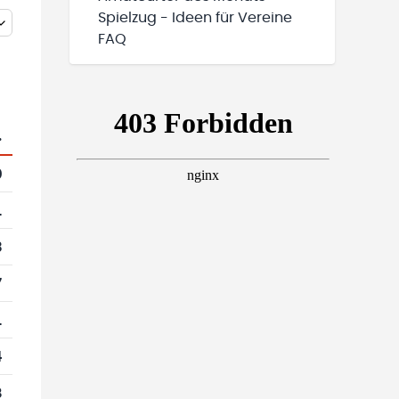
Spielzug - Ideen für Vereine
FAQ
.
0
1
3
7
1
4
8