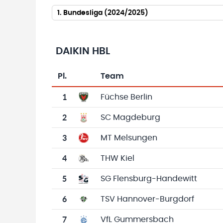
1. Bundesliga (2024/2025)
DAIKIN HBL
Pl.
Team
Team-Logo
Tabelle mit Vereinsplatzierungen, Spielen, 
1
Füchse Berlin
2
SC Magdeburg
3
MT Melsungen
4
THW Kiel
5
SG Flensburg-Handewitt
6
TSV Hannover-Burgdorf
7
VfL Gummersbach