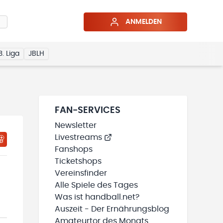
ANMELDEN
3. Liga
JBLH
FAN-SERVICES
Newsletter
Livestreams
HTIGUNGSSTATUS WIRD GELADEN
MEINE TEAMS“ HINZUFÜGEN
Fanshops
Ticketshops
Vereinsfinder
Alle Spiele des Tages
Was ist handball.net?
Auszeit - Der Ernährungsblog
Amateurtor des Monats