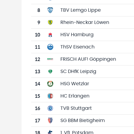
8
TBV Lemgo Lippe
9
Rhein-Neckar Löwen
10
HSV Hamburg
11
ThSV Eisenach
12
FRISCH AUF! Göppingen
13
SC DHfK Leipzig
14
HSG Wetzlar
15
HC Erlangen
16
TVB Stuttgart
17
SG BBM Bietigheim
18
1. VfL Potsdam