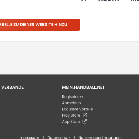
ABELLE ZU DEINER WEBSITE HINZU
 & VERBÄNDE
MEIN.HANDBALL.NET
Registrieren
Anmelden
Exklusive Vorteile
Play Store
App Store
Impressum
|
Datenschutz
|
Nutzungsbedingungen