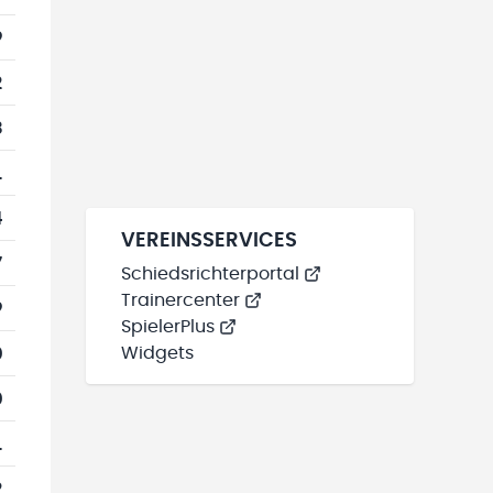
9
2
3
1
4
VEREINSSERVICES
7
Schiedsrichterportal
Trainercenter
9
SpielerPlus
0
Widgets
0
1
2