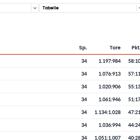
Tabelle
Sp.
Tore
Pkt
Toren und Punkten
34
1.197
:
984
58:1
34
1.076
:
913
57:1
34
1.020
:
906
55:1
34
1.061
:
946
51:1
34
1.134
:
1.028
47:2
34
1.036
:
994
44:2
34
1.051
:
1.007
40:2