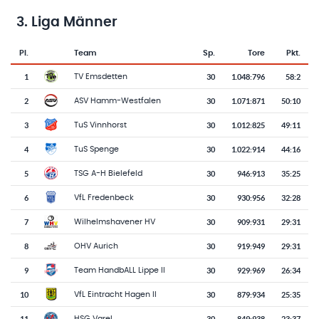
3. Liga Männer
Pl.
Team
Sp.
Tore
Pkt.
Team-Logo
Tabelle mit Vereinsplatzierungen, Spielen, Toren und Punkten
1
30
1.048
:
796
58:2
TV Emsdetten
2
30
1.071
:
871
50:10
ASV Hamm-Westfalen
3
30
1.012
:
825
49:11
TuS Vinnhorst
4
30
1.022
:
914
44:16
TuS Spenge
5
30
946
:
913
35:25
TSG A-H Bielefeld
6
30
930
:
956
32:28
VfL Fredenbeck
7
30
909
:
931
29:31
Wilhelmshavener HV
8
30
919
:
949
29:31
OHV Aurich
9
30
929
:
969
26:34
Team HandbALL Lippe II
10
30
879
:
934
25:35
VfL Eintracht Hagen II
11
30
849
:
938
23:37
HSG Varel