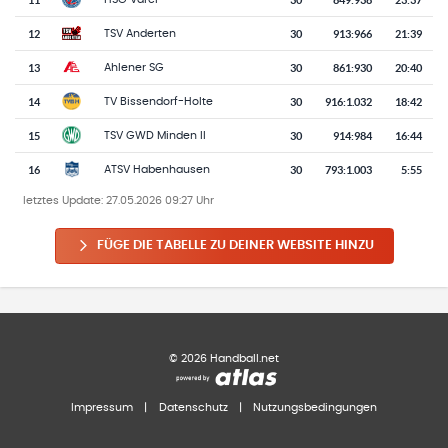
12
30
913
:
966
21:39
TSV Anderten
13
30
861
:
930
20:40
Ahlener SG
14
30
916
:
1.032
18:42
TV Bissendorf-Holte
15
30
914
:
984
16:44
TSV GWD Minden II
16
30
793
:
1.003
5:55
ATSV Habenhausen
letztes Update:
27.05.2026 09:27 Uhr
FÜGE DIE TABELLE ZU DEINER WEBSITE HINZU
©
2026
Handball.net
Impressum
|
Datenschutz
|
Nutzungsbedingungen