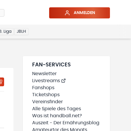
ANMELDEN
3. Liga
JBLH
FAN-SERVICES
Newsletter
Livestreams
HTIGUNGSSTATUS WIRD GELADEN
MEINE TEAMS“ HINZUFÜGEN
Fanshops
Ticketshops
Vereinsfinder
Alle Spiele des Tages
Was ist handball.net?
Auszeit - Der Ernährungsblog
Amateurtor des Monats