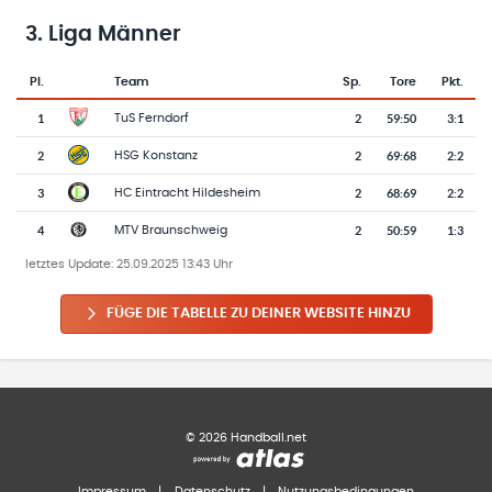
3. Liga Männer
Pl.
Team
Sp.
Tore
Pkt.
Team-Logo
Tabelle mit Vereinsplatzierungen, Spielen, Toren und Punkten
1
2
59
:
50
3:1
TuS Ferndorf
2
2
69
:
68
2:2
HSG Konstanz
3
2
68
:
69
2:2
HC Eintracht Hildesheim
4
2
50
:
59
1:3
MTV Braunschweig
letztes Update:
25.09.2025 13:43 Uhr
FÜGE DIE TABELLE ZU DEINER WEBSITE HINZU
©
2026
Handball.net
Impressum
|
Datenschutz
|
Nutzungsbedingungen