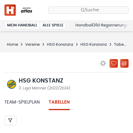
Suche
MEIN HANDBALL
ALLE SPIELE
Handball360 Registrierung
Home
Vereine
HSG Konstanz
HSG Konstanz
Tabellen
BENACHRICHTIG
ZU „MEINE
HSG KONSTANZ
3. Liga Männer (2023/2024)
TEAM-SPIELPLAN
TABELLEN