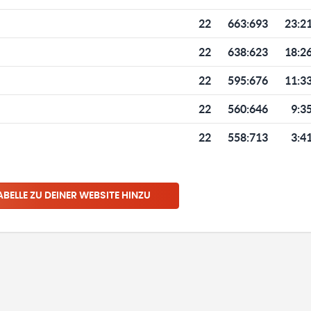
22
663
:
693
23:2
22
638
:
623
18:2
22
595
:
676
11:3
22
560
:
646
9:3
22
558
:
713
3:4
ABELLE ZU DEINER WEBSITE HINZU