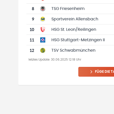
8
TSG Friesenheim
9
Sportverein Allensbach
10
HSG St. Leon/Reilingen
11
HSG Stuttgart-Metzingen II
12
TSV Schwabmünchen
letztes Update:
30.06.2025 12:18 Uhr
FÜGE DIE T