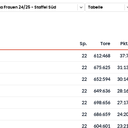
iga Frauen 24/25 - Staffel Süd
Tabelle
Sp.
Tore
Pkt
Toren und Punkten
22
612
:
468
37:
22
675
:
625
31:1
22
652
:
594
30:1
22
649
:
636
28:1
22
698
:
656
27:1
22
686
:
659
24:2
22
604
:
601
23:2