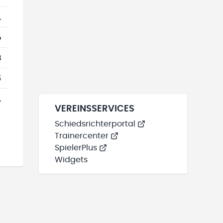
1
6
3
5
1
VEREINSSERVICES
Schiedsrichterportal
Trainercenter
SpielerPlus
Widgets