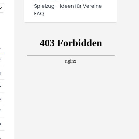
Spielzug - Ideen für Vereine
FAQ
.
7
3
4
6
7
0
1