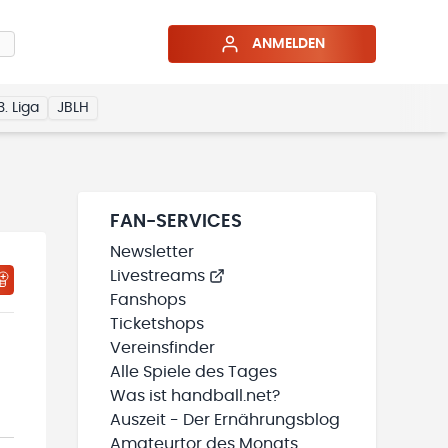
ANMELDEN
3. Liga
JBLH
FAN-SERVICES
Newsletter
Livestreams
HTIGUNGSSTATUS WIRD GELADEN
MEINE TEAMS“ HINZUFÜGEN
Fanshops
Ticketshops
Vereinsfinder
Alle Spiele des Tages
Was ist handball.net?
Auszeit - Der Ernährungsblog
Amateurtor des Monats