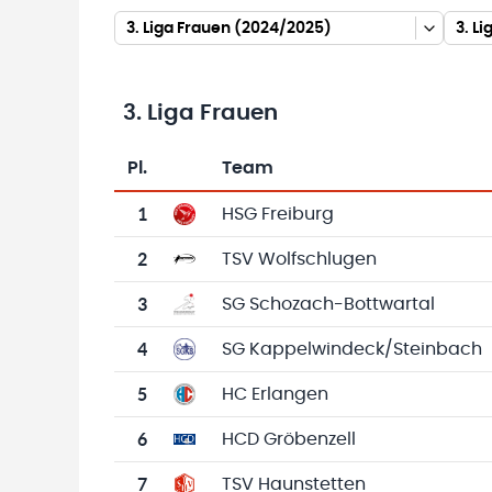
3. Liga Frauen (2024/2025)
3. L
3. Liga Frauen
Pl.
Team
Team-Logo
Tabelle mit Vereinsplatzierungen, Spielen, 
1
HSG Freiburg
2
TSV Wolfschlugen
3
SG Schozach-Bottwartal
4
SG Kappelwindeck/Steinbach
5
HC Erlangen
6
HCD Gröbenzell
7
TSV Haunstetten