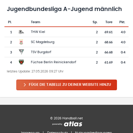
Jugendbundesliga A-Jugend männlich
Pl.
Team
Sp.
Tore
Pkt.
Team-Logo
Tabelle mit Vereinsplatzierungen, Spielen, Toren und Punkten
1
2
69
:
61
4:0
THW Kiel
2
2
68
:
66
4:0
SC Magdeburg
3
2
66
:
68
0:4
TSV Burgdorf
4
2
61
:
69
0:4
Füchse Berlin Reinickendorf
letztes Update:
27.05.2026 09:27 Uhr
FÜGE DIE TABELLE ZU DEINER WEBSITE HINZU
©
2026
Handball.net
Impressum
|
Datenschutz
|
Nutzungsbedingungen