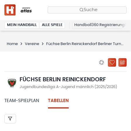
Suche
MEIN HANDBALL
ALLE SPIELE
Handball360 Registrierung
Home
Vereine
Füchse Berlin Reinickendorf Berliner Turn- und Sportverein von 1891 e.V.
BENACHRICHTIG
ZU „MEINE
FÜCHSE BERLIN REINICKENDORF
Jugendbundesliga A-Jugend männlich (2025/2026)
TEAM-SPIELPLAN
TABELLEN