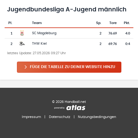
Jugendbundesliga A-Jugend männlich
Pl.
Team
Sp.
Tore
Pkt.
Team-Logo
Tabelle mit Vereinsplatzierungen, Spielen, Toren und Punkten
1
2
76
:
69
4:0
SC Magdeburg
2
2
69
:
76
0:4
THW Kiel
letztes Update:
27.05.2026 09:27 Uhr
FÜGE DIE TABELLE ZU DEINER WEBSITE HINZU
©
2026
Handball.net
Impressum
|
Datenschutz
|
Nutzungsbedingungen