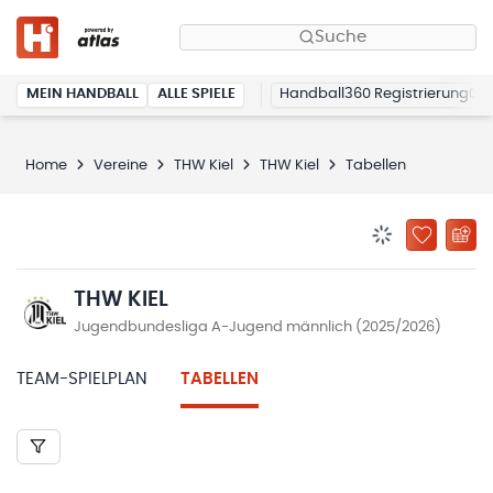
Suche
MEIN HANDBALL
ALLE SPIELE
Handball360 Registrierung
Home
Vereine
THW Kiel
THW Kiel
Tabellen
BENACHRICHTIG
ZU „MEINE
THW KIEL
Jugendbundesliga A-Jugend männlich (2025/2026)
TEAM-SPIELPLAN
TABELLEN