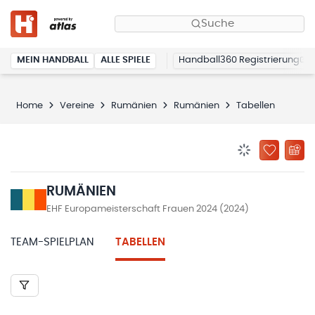
Suche
MEIN HANDBALL
ALLE SPIELE
Handball360 Registrierung
Home
Vereine
Rumänien
Rumänien
Tabellen
BENACHRICHTIG
ZU „MEINE
RUMÄNIEN
EHF Europameisterschaft Frauen 2024 (2024)
TEAM-SPIELPLAN
TABELLEN