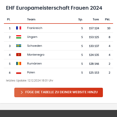
EHF Europameisterschaft Frauen 2024
Pl.
Team
Sp.
Tore
Pkt.
Team-Logo
Tabelle mit Vereinsplatzierungen, Spielen, Toren und Punkten
1
5
157
:
124
10
Frankreich
2
5
153
:
125
8
Ungarn
3
5
133
:
137
4
Schweden
4
5
124
:
135
4
Montenegro
5
5
128
:
146
2
Rumänien
6
5
125
:
153
2
Polen
letztes Update:
12.12.2024 18:01 Uhr
FÜGE DIE TABELLE ZU DEINER WEBSITE HINZU