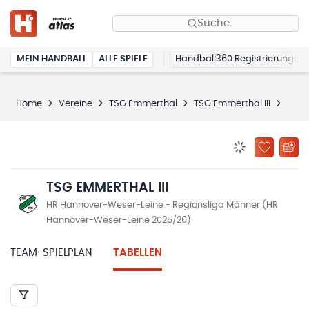
Suche
MEIN HANDBALL
ALLE SPIELE
Handball360 Registrierung
Home
Vereine
TSG Emmerthal
TSG Emmerthal III
Tabe
BENACHRICHTIG
ZU „MEINE
TSG EMMERTHAL III
HR Hannover-Weser-Leine - Regionsliga Männer (HR
Hannover-Weser-Leine 2025/26)
TEAM-SPIELPLAN
TABELLEN