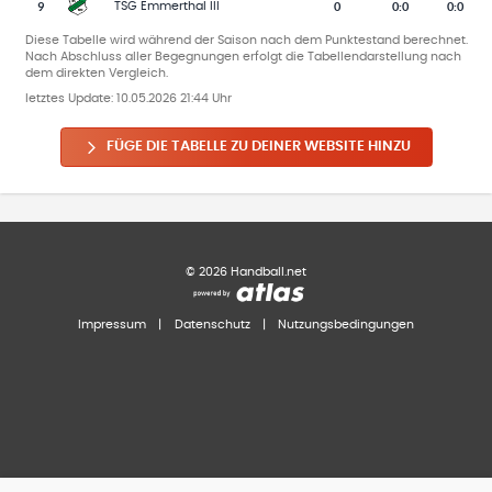
9
0
0
:
0
0:0
TSG Emmerthal III
Diese Tabelle wird während der Saison nach dem Punktestand berechnet.
Nach Abschluss aller Begegnungen erfolgt die Tabellendarstellung nach
dem direkten Vergleich.
letztes Update:
10.05.2026 21:44 Uhr
FÜGE DIE TABELLE ZU DEINER WEBSITE HINZU
©
2026
Handball.net
Impressum
|
Datenschutz
|
Nutzungsbedingungen