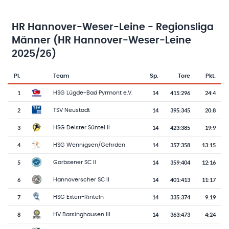
HR Hannover-Weser-Leine - Regionsliga
Männer (HR Hannover-Weser-Leine
2025/26)
Pl.
Team
Sp.
Tore
Pkt.
Team-Logo
Tabelle mit Vereinsplatzierungen, Spielen, Toren und Punkten
1
14
415
:
296
24:4
HSG Lügde-Bad Pyrmont e.V.
2
14
395
:
345
20:8
TSV Neustadt
3
14
423
:
385
19:9
HSG Deister Süntel II
4
14
357
:
358
13:15
HSG Wennigsen/Gehrden
5
14
359
:
404
12:16
Garbsener SC II
6
14
401
:
413
11:17
Hannoverscher SC II
7
14
335
:
374
9:19
HSG Exten-Rinteln
8
14
363
:
473
4:24
HV Barsinghausen III