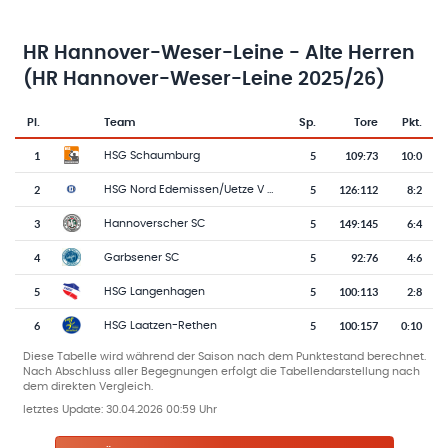
HR Hannover-Weser-Leine - Alte Herren
(HR Hannover-Weser-Leine 2025/26)
Pl.
Team
Sp.
Tore
Pkt.
Team-Logo
Tabelle mit Vereinsplatzierungen, Spielen, Toren und Punkten
1
5
109
:
73
10:0
HSG Schaumburg
2
5
126
:
112
8:2
HSG Nord Edemissen/Uetze V (M)
3
5
149
:
145
6:4
Hannoverscher SC
4
5
92
:
76
4:6
Garbsener SC
5
5
100
:
113
2:8
HSG Langenhagen
6
5
100
:
157
0:10
HSG Laatzen-Rethen
Diese Tabelle wird während der Saison nach dem Punktestand berechnet.
Nach Abschluss aller Begegnungen erfolgt die Tabellendarstellung nach
dem direkten Vergleich.
letztes Update:
30.04.2026 00:59 Uhr