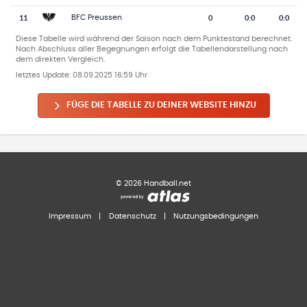
11
0
0
:
0
0:0
BFC Preussen
Diese Tabelle wird während der Saison nach dem Punktestand berechnet.
Nach Abschluss aller Begegnungen erfolgt die Tabellendarstellung nach
dem direkten Vergleich.
letztes Update:
08.09.2025 16:59 Uhr
FÜGE DIE TABELLE ZU DEINER WEBSITE HINZU
©
2026
Handball.net
Impressum
|
Datenschutz
|
Nutzungsbedingungen