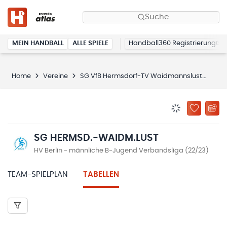
Suche
MEIN HANDBALL
ALLE SPIELE
Handball360 Registrierung
Home
Vereine
SG VfB Hermsdorf-TV Waidmannslust
SG 
BENACHRICHTIG
ZU „MEINE
SG HERMSD.-WAIDM.LUST
HV Berlin - männliche B-Jugend Verbandsliga (22/23)
TEAM-SPIELPLAN
TABELLEN