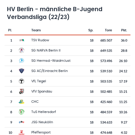
HV Berlin - männliche B-Jugend
Verbandsliga (22/23)
Pl.
Team
Sp.
Tore
Pkt.
Team-Logo
Tabelle mit Vereinsplatzierungen, Spielen, Toren und Punkten
1
18
685
:
507
36:0
TSV Rudow
2
18
649
:
535
28:8
SG NARVA Berlin II
3
18
573
:
496
26:10
SG Hermsd.-Waidm.lust
4
18
539
:
510
24:12
SG AC/Eintracht Berlin
5
18
503
:
535
17:19
VfL Tegel
6
18
502
:
485
15:21
VfV Spandau
7
18
425
:
460
11:25
CHC
8
18
484
:
559
10:26
TuS Hellersdorf
9
18
534
:
633
9:27
JSG Neukölln
10
18
474
:
648
4:32
Pfeffersport