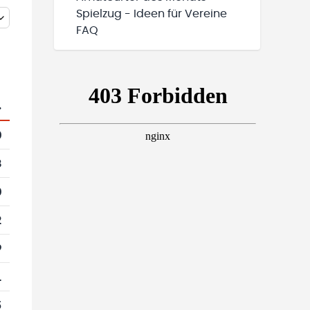
Spielzug - Ideen für Vereine
FAQ
.
0
8
0
2
9
1
5