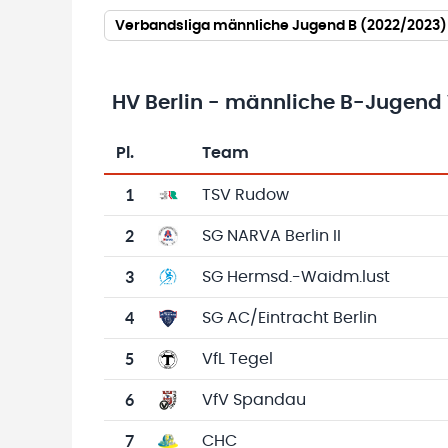
Verbandsliga männliche Jugend B (2022/2023)
HV Berlin - männliche B-Jugend
Pl.
Team
Team-Logo
Tabelle mit Vereinsplatzierungen, Spielen, 
1
TSV Rudow
2
SG NARVA Berlin II
3
SG Hermsd.-Waidm.lust
4
SG AC/Eintracht Berlin
5
VfL Tegel
6
VfV Spandau
7
CHC