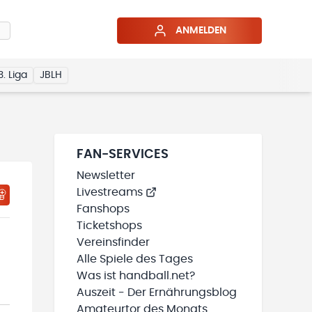
ANMELDEN
3. Liga
JBLH
FAN-SERVICES
Newsletter
Livestreams
HTIGUNGSSTATUS WIRD GELADEN
MEINE TEAMS“ HINZUFÜGEN
Fanshops
Ticketshops
Vereinsfinder
Alle Spiele des Tages
Was ist handball.net?
Auszeit - Der Ernährungsblog
Amateurtor des Monats