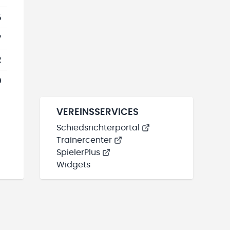
6
7
2
0
VEREINSSERVICES
Schiedsrichterportal
Trainercenter
SpielerPlus
Widgets