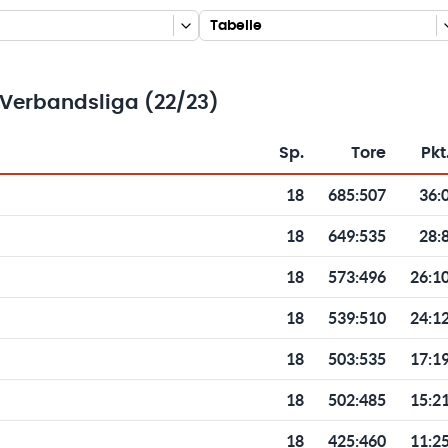
Tabelle
 Verbandsliga (22/23)
Sp.
Tore
Pkt
Toren und Punkten
18
685
:
507
36:
18
649
:
535
28:
18
573
:
496
26:1
18
539
:
510
24:1
18
503
:
535
17:1
18
502
:
485
15:2
18
425
:
460
11:2