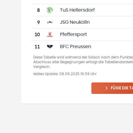
8
TuS Hellersdorf
9
JSG Neukölln
10
Pfeffersport
11
BFC Preussen
Diese Tabelle wird während der Saison nach dem Punkte
Abschluss aller Begegnungen erfolgt die Tabellendarste
Vergleich.
letztes Update:
08.09.2025 16:59 Uhr
FÜGE DIE T