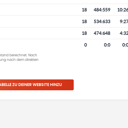
18
484
:
559
10:2
18
534
:
633
9:2
18
474
:
648
4:3
0
0
:
0
0:
stand berechnet. Nach
llung nach dem direkten
ABELLE ZU DEINER WEBSITE HINZU