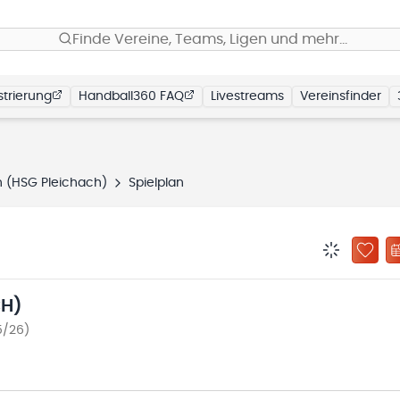
Finde Vereine, Teams, Ligen und mehr…
trierung
Handball360 FAQ
Livestreams
Vereinsfinder
n (HSG Pleichach)
Spielplan
BENACHRIC
ZU „
CH)
5/26)