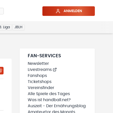
ANMELDEN
3. Liga
JBLH
FAN-SERVICES
Newsletter
Livestreams
HTIGUNGSSTATUS WIRD GELADEN
MEINE TEAMS“ HINZUFÜGEN
Fanshops
Ticketshops
Vereinsfinder
Alle Spiele des Tages
Was ist handball.net?
Auszeit - Der Ernährungsblog
Amateurtor des Monats