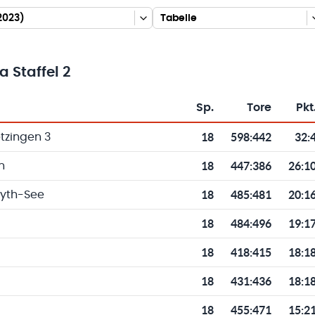
2023)
Tabelle
 Staffel 2
Sp.
Tore
Pkt
Toren und Punkten
18
598
:
442
32:
tzingen 3
18
447
:
386
26:1
n
18
485
:
481
20:1
yth-See
18
484
:
496
19:1
18
418
:
415
18:1
18
431
:
436
18:1
18
455
:
471
15:2