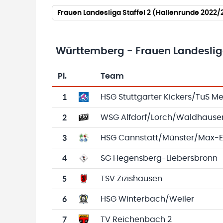
Frauen Landesliga Staffel 2 (Hallenrunde 2022/
Württemberg - Frauen Landesliga
Pl.
Team
Team-Logo
Tabelle mit Vereinsplatzierungen, Spielen, 
1
HSG Stuttgarter Kickers/TuS Me
2
WSG Alfdorf/Lorch/Waldhause
3
HSG Cannstatt/Münster/Max-E
4
SG Hegensberg-Liebersbronn
5
TSV Zizishausen
6
HSG Winterbach/Weiler
7
TV Reichenbach 2