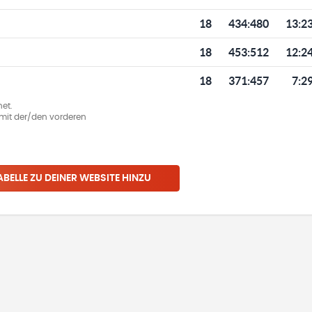
18
434
:
480
13:2
18
453
:
512
12:2
18
371
:
457
7:2
et.
ie mit der/den vorderen
ABELLE ZU DEINER WEBSITE HINZU