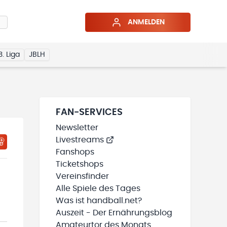
ANMELDEN
3. Liga
JBLH
FAN-SERVICES
Newsletter
Livestreams
HTIGUNGSSTATUS WIRD GELADEN
MEINE TEAMS“ HINZUFÜGEN
Fanshops
Ticketshops
Vereinsfinder
Alle Spiele des Tages
Was ist handball.net?
Auszeit - Der Ernährungsblog
Amateurtor des Monats