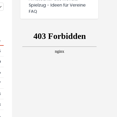
Spielzug - Ideen für Vereine
FAQ
.
4
0
6
7
8
8
1