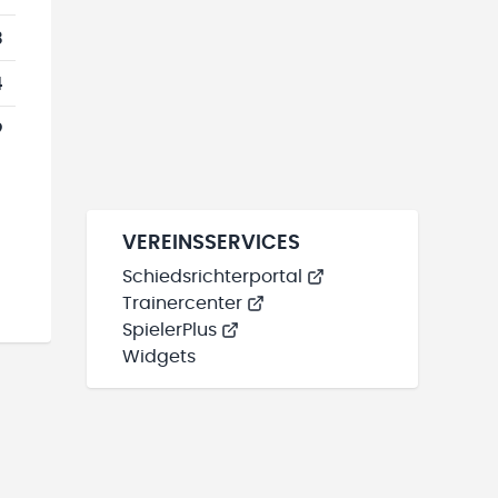
3
4
9
VEREINSSERVICES
Schiedsrichterportal
Trainercenter
SpielerPlus
Widgets